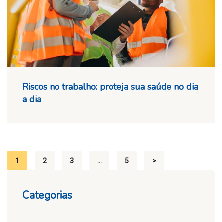
Riscos no trabalho: proteja sua saúde no dia
a dia
Paginação
1
2
3
…
5
>
de
Categorias
posts