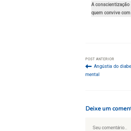
A conscientização 
quem convive com 
Navegação
POST ANTERIOR
Angústia do diab
de
mental
Post
Deixe um coment