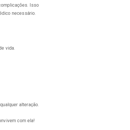
 complicações. Isso
édico necessário.
de vida.
qualquer alteração.
convivem com ela!