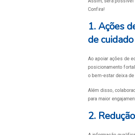
Assim, será possível 
Confira!
1. Ações d
de cuidado
Ao apoiar ações de 
posicionamento forta
o bem-estar deixa de s
Além disso, colabora
para maior engajament
2. Redução
A informação qualific