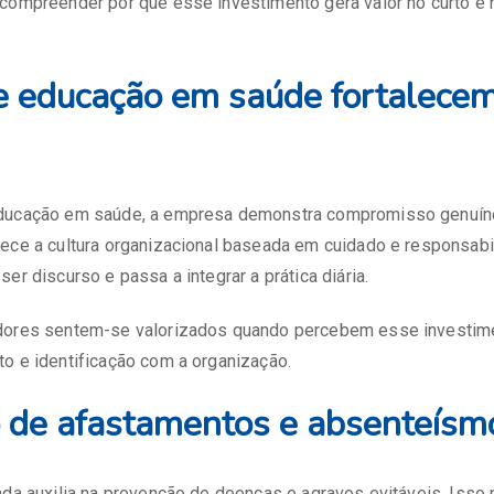
compreender por que esse investimento gera valor no curto e 
e educação em saúde fortalecem
educação em saúde, a empresa demonstra compromisso genuí
lece a cultura organizacional baseada em cuidado e responsab
er discurso e passa a integrar a prática diária.
dores sentem-se valorizados quando percebem esse investimen
o e identificação com a organização.
 de afastamentos e absenteísm
ada auxilia na prevenção de doenças e agravos evitáveis. Isso