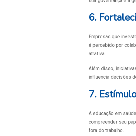
sua governança e a g
6. Fortale
Empresas que investe
é percebido por cola
atrativa.
Além disso, iniciativ
influencia decisões d
7. Estímul
A educação em saúde 
compreender seu pape
fora do trabalho.