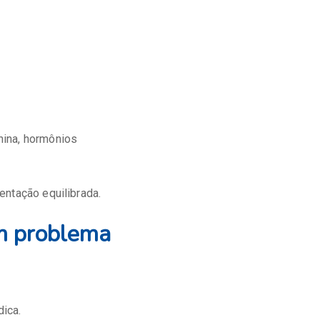
nina, hormônios
entação equilibrada.
um problema
ica.