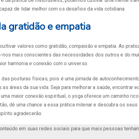
e da prática de mindfulness, podemos cultivar uma mente tranqu
capaz de lidar melhor com os desafios da vida cotidiana.
da gratidão e empatia
cultivar valores como gratidão, compaixão e empatia. Ao prati
o-nos mais conscientes das necessidades dos outros e do mu
or harmonia e conexão com o universo.
m das posturas físicas, pois é uma jornada de autoconheciment
 as áreas da sua vida. Seja para melhorar a saúde, encontrar eq
ma maior conexão espiritual, o yoga oferece um caminho rico e
ntão, dê uma chance a essa prática milenar e descubra os seus
pírito agradecerão.
conteúdo em suas redes sociais para que mais pessoas tenha