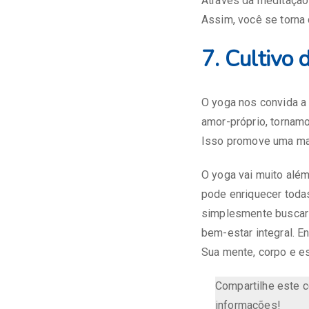
Através da meditação 
Assim, você se torna 
7. Cultivo 
O yoga nos convida a 
amor-próprio, tornam
Isso promove uma mai
O yoga vai muito alé
pode enriquecer todas
simplesmente buscar u
bem-estar integral. E
Sua mente, corpo e es
Compartilhe este 
informações!