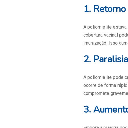
1. Retorno
A poliomielite estava
cobertura vacinal pod
imunização. Isso aume
2. Paralisia
A poliomielite pode c
ocorre de forma rápid
compromete gravement
3. Aument
Embora a maioria dos 