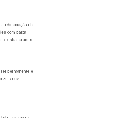
o, a diminuição da
iões com baixa
o existia há anos.
e ser permanente e
dar, o que
 fatal. Em casos